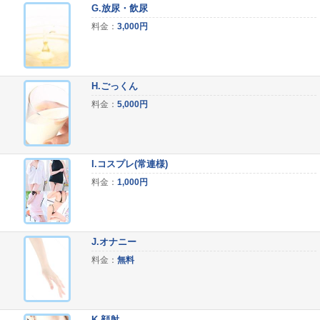
G.放尿・飲尿
料金：
3,000円
H.ごっくん
料金：
5,000円
I.コスプレ(常連様)
料金：
1,000円
J.オナニー
料金：
無料
K.顔射