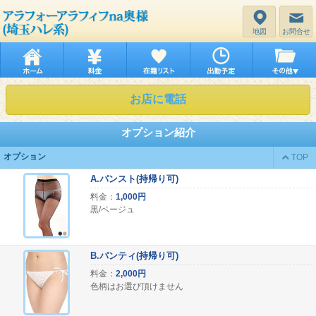
地図
お問合せ
お店に電話
オプション紹介
オプション
TOP
A.パンスト(持帰り可)
料金：
1,000円
黒/ベージュ
B.パンティ(持帰り可)
料金：
2,000円
色柄はお選び頂けません